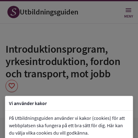
Utbildningsguiden
MENY
Spara
som
Introduktionsprogram,
favorit
yrkesintroduktion, fordon
och transport, mot jobb
favorite
Nils Holgerssongymnasiet i Skurup
Vi använder kakor
På Utbildningsguiden använder vi kakor (cookies) för att
webbplatsen ska fungera på ett bra sätt för dig. Här kan
arrow_forward
Gå till
Nils Holgerssongymnasiet i Skurup
du välja vilka cookies du vill godkänna.