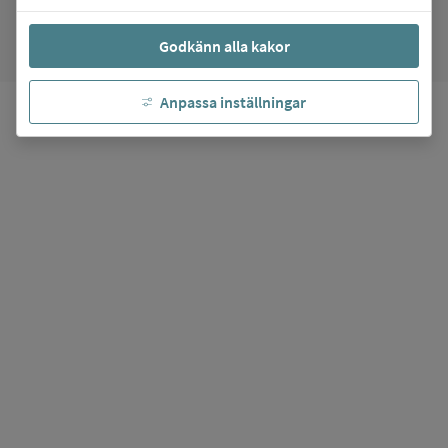
favorite
Mina favoriter
Godkänn alla kakor
Anpassa inställningar