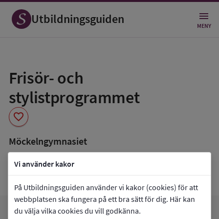
Utbildningsguiden
MENY
Spara
som
Frisör- och
favorit
stylistprogrammet
favorite
Möckelngymnasiet
book_5
Inriktning som finns tillgänglig
Vi använder kakor
Data saknas
På Utbildningsguiden använder vi kakor (cookies) för att
webbplatsen ska fungera på ett bra sätt för dig. Här kan
du välja vilka cookies du vill godkänna.
favorite
arrow_forward
Gå till
Möckelngymnasiet
Mina favoriter