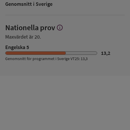
Genomsnitt i Sverige
Nationella prov
info
Visa
mer
Maxvärdet är 20.
om
Nationella
Engelska 5
prov
13,2
Genomsnitt för programmet i Sverige VT25: 13,3