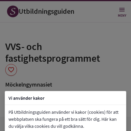
Utbildningsguiden
MENY
Spara
som
VVS- och
favorit
fastighetsprogrammet
favorite
Möckelngymnasiet
book_5
Inriktning som finns tillgänglig
Vi använder kakor
Data saknas
På Utbildningsguiden använder vi kakor (cookies) för att
webbplatsen ska fungera på ett bra sätt för dig. Här kan
du välja vilka cookies du vill godkänna.
favorite
arrow_forward
Gå till
Möckelngymnasiet
Mina favoriter