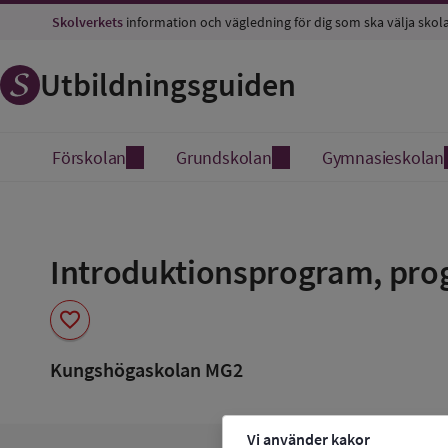
Skolverkets
information och vägledning för dig som ska välja skol
Utbildningsguiden
Förskolan
Grundskolan
Gymnasieskolan
Spara
som
Introduktionsprogram, pro
favorit
favorite
Kungshögaskolan MG2
Vi använder kakor