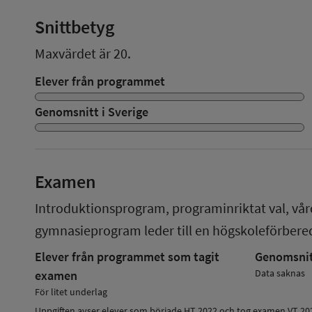
Snittbetyg
Maxvärdet är 20.
Elever från programmet
Genomsnitt i Sverige
Examen
Introduktionsprogram, programinriktat val, vå
gymnasieprogram
leder till en
högskoleförber
Elever från programmet som tagit
Genomsnitt
Data saknas
examen
För litet underlag
Uppgiften avser elever som började HT 2022 och tog examen VT 20