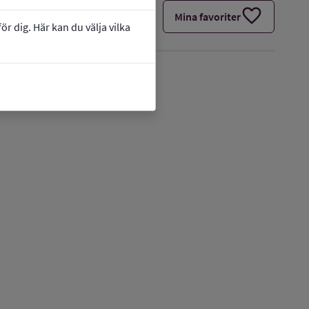
favorite
Mina favoriter
r dig. Här kan du välja vilka