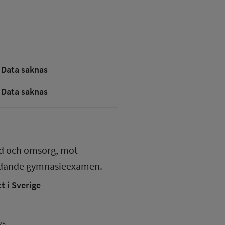
Data saknas
Data saknas
rd och omsorg, mot
edande gymnasieexamen.
 i Sverige
25.