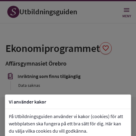
Utbildningsguiden
MENY
Spara
som
Ekonomiprogrammet
favorite
favorit
Affärsgymnasiet Örebro
book_5
Inriktning som finns tillgänglig
Data saknas
Vi använder kakor
arrow_forward
Gå till
Affärsgymnasiet Örebro
favorite
På Utbildningsguiden använder vi kakor (cookies) för att
Mina favoriter
webbplatsen ska fungera på ett bra sätt för dig. Här kan
du välja vilka cookies du vill godkänna.