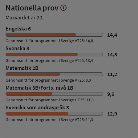
Nationella prov
info
Visa
mer
Maxvärdet är 20.
om
Nationella
Engelska 6
prov
14,4
Genomsnitt för programmet i Sverige VT25: 14,8
Svenska 3
14,8
Genomsnitt för programmet i Sverige VT25: 13,4
Matematik 2B
11,2
Genomsnitt för programmet i Sverige VT25: 8,0
Matematik 3B/Forts. nivå 1B
9,6
Genomsnitt för programmet i Sverige HT25: 11,3
Svenska som andraspråk 3
12,9
Genomsnitt för programmet i Sverige VT25: 11,3