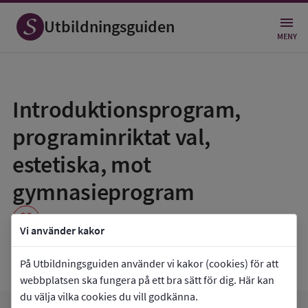
Utbildningsguiden
MENY
Spara
som
Introduktionsprogram,
favorit
programinriktat val,
estetiska, mot
gymnasieprogram
favorite
Vi använder kakor
Lugnetgymnasiet
På Utbildningsguiden använder vi kakor (cookies) för att
webbplatsen ska fungera på ett bra sätt för dig. Här kan
du välja vilka cookies du vill godkänna.