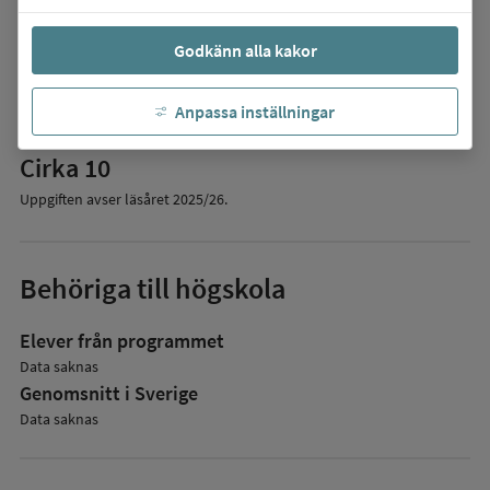
Godkänn alla kakor
Elevantal
Anpassa inställningar
Antal elever på programmet:
Cirka 10
Uppgiften avser läsåret
2025/26
.
Behöriga till högskola
Elever från programmet
Data saknas
Genomsnitt i Sverige
Data saknas