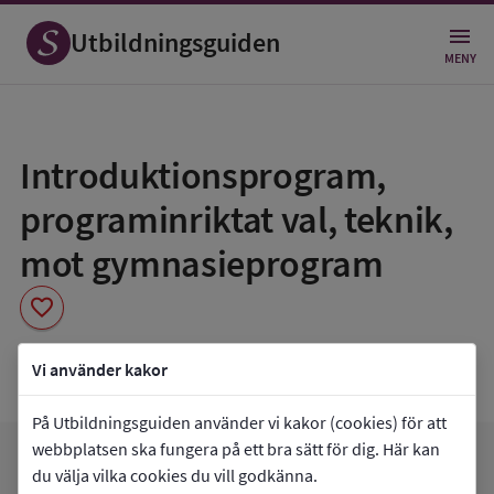
Utbildningsguiden
MENY
Spara
som
Introduktionsprogram,
favorit
programinriktat val, teknik,
mot gymnasieprogram
favorite
Lugnetgymnasiet
Vi använder kakor
På Utbildningsguiden använder vi kakor (cookies) för att
webbplatsen ska fungera på ett bra sätt för dig. Här kan
favorite
arrow_forward
Gå till
Lugnetgymnasiet
Mina favoriter
du välja vilka cookies du vill godkänna.