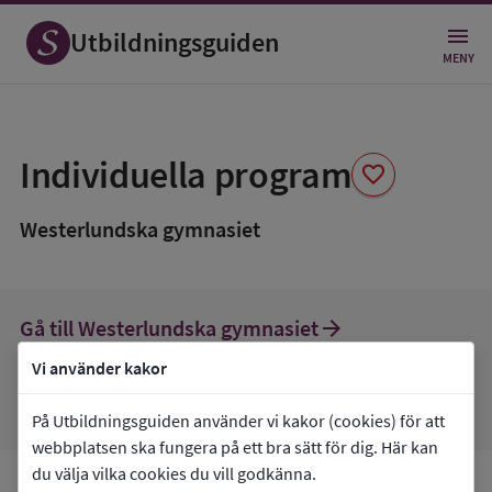
Utbildningsguiden
MENY
Spara
som
Individuella program
favorite
favorit
Westerlundska gymnasiet
arrow_forward
Gå till
Westerlundska gymnasiet
favorite
Mina favoriter
Vi använder kakor
På Utbildningsguiden använder vi kakor (cookies) för att
webbplatsen ska fungera på ett bra sätt för dig. Här kan
du välja vilka cookies du vill godkänna.