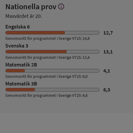
Nationella prov
info
Visa
mer
Maxvärdet är 20.
om
Nationella
Engelska 6
prov
12,7
Genomsnitt för programmet i Sverige VT25: 14,8
Svenska 3
13,1
Genomsnitt för programmet i Sverige VT25: 13,4
Matematik 2B
4,1
Genomsnitt för programmet i Sverige VT25: 8,0
Matematik 3B
6,3
Genomsnitt för programmet i Sverige VT25: 8,6