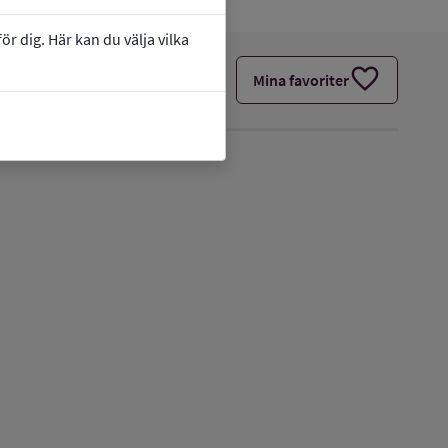
r dig. Här kan du välja vilka
favorite
Mina favoriter