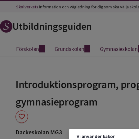
Skolverkets
information och vägledning för dig som ska välja skol
Utbildningsguiden
Förskolan
Grundskolan
Gymnasieskolan
Spara
som
Introduktionsprogram, prog
favorit
gymnasieprogram
favorite
Dackeskolan MG3
Vi använder kakor