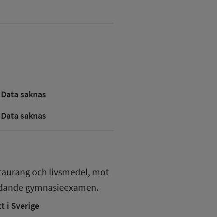
Data saknas
Data saknas
staurang och livsmedel, mot
edande gymnasieexamen.
 i Sverige