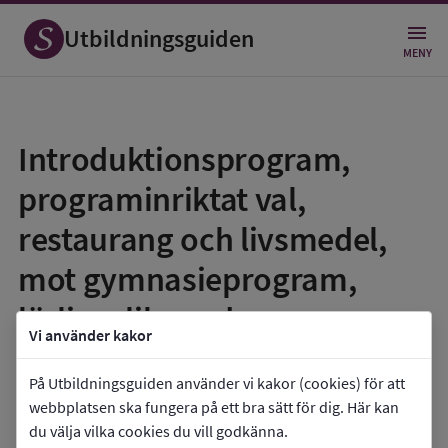
Utbildningsguiden
MENY
Spara
som
Introduktionsprogram,
favorit
programinriktat val,
restaurang och livsmedel,
mot gymnasieprogram,
lärlingsliknande
Vi använder kakor
favorite
På Utbildningsguiden använder vi kakor (cookies) för att
Torsbergsgymnasiet RO5
webbplatsen ska fungera på ett bra sätt för dig. Här kan
du välja vilka cookies du vill godkänna.