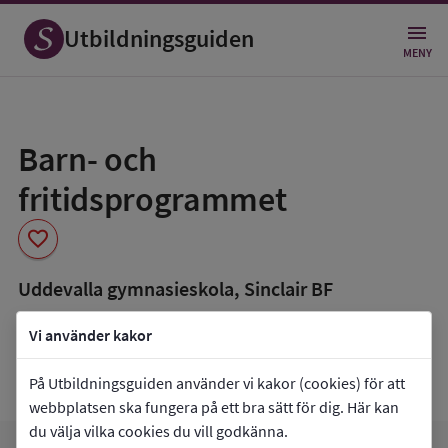
Utbildningsguiden
MENY
Spara
som
Barn- och
favorit
fritidsprogrammet
favorite
Uddevalla gymnasieskola, Sinclair BF
book_5
Inriktning som finns tillgänglig
Vi använder kakor
Fritid och hälsa
Pedagogiskt och socialt arbete
På Utbildningsguiden använder vi kakor (cookies) för att
webbplatsen ska fungera på ett bra sätt för dig. Här kan
du välja vilka cookies du vill godkänna.