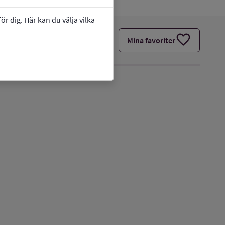
r dig. Här kan du välja vilka
favorite
Mina favoriter