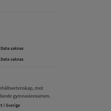
Data saknas
Data saknas
mhällsvetenskap, mot
edande gymnasieexamen.
 i Sverige