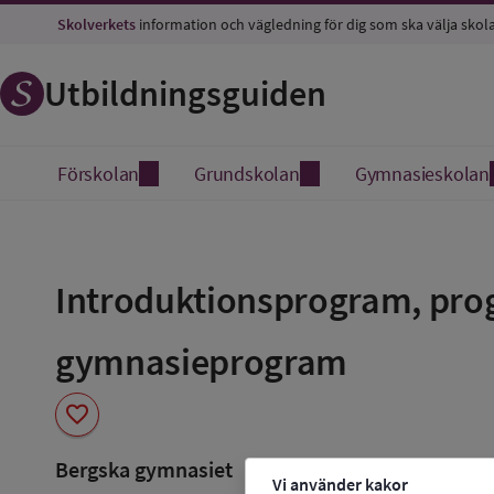
Skolverkets
information och vägledning för dig som ska välja skol
Utbildningsguiden
Förskolan
Grundskolan
Gymnasieskolan
Spara
som
Introduktionsprogram, prog
favorit
gymnasieprogram
favorite
Bergska gymnasiet
Vi använder kakor