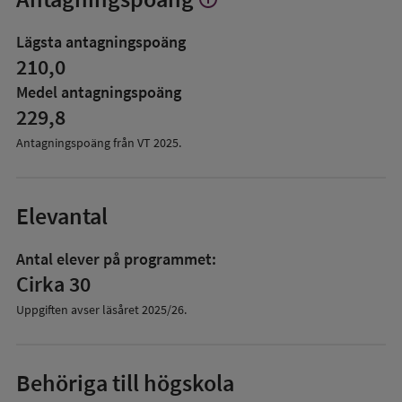
mer
om
Lägsta antagningspoäng
Antagningspoäng
210,0
Medel antagningspoäng
229,8
Antagningspoäng från VT
2025
.
Elevantal
Antal elever på programmet:
Cirka 30
Uppgiften avser läsåret
2025/26
.
Behöriga till högskola