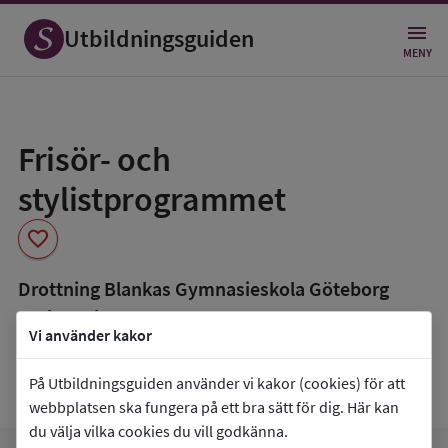
Utbildningsguiden
MENY
Spara
som
Frisör- och
favorit
stylistprogrammet
favorite
Drottning Blankas Gymnasieskola Göteborg
Karlastaden
Vi använder kakor
book_5
Inriktning som finns tillgänglig
På Utbildningsguiden använder vi kakor (cookies) för att
Frisör
webbplatsen ska fungera på ett bra sätt för dig. Här kan
du välja vilka cookies du vill godkänna.