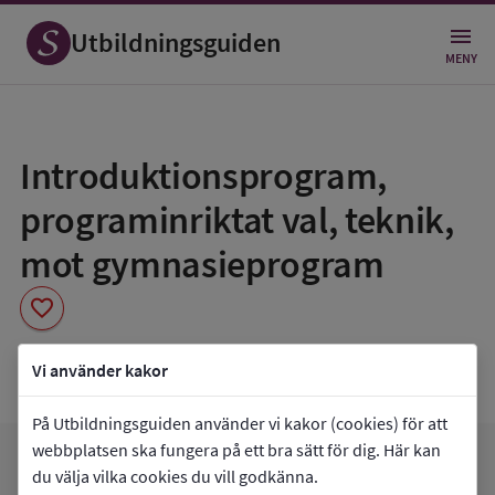
Utbildningsguiden
MENY
Spara
som
Introduktionsprogram,
favorit
programinriktat val, teknik,
mot gymnasieprogram
favorite
Kullagymnasiet
Vi använder kakor
På Utbildningsguiden använder vi kakor (cookies) för att
webbplatsen ska fungera på ett bra sätt för dig. Här kan
favorite
arrow_forward
Gå till
Kullagymnasiet
Mina favoriter
du välja vilka cookies du vill godkänna.