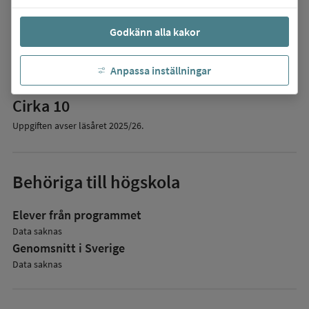
Godkänn alla kakor
Elevantal
Anpassa inställningar
Antal elever på programmet:
Cirka 10
Uppgiften avser läsåret
2025/26
.
Behöriga till högskola
Elever från programmet
Data saknas
Genomsnitt i Sverige
Data saknas