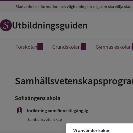
Skolverkets
information och vägledning för dig som ska välja skol
Utbildningsguiden
Förskolan
Grundskolan
Gymnasieskolan
Spara
som
Samhällsvetenskapsprogr
favorit
Sofiaängens skola
book_5
Inriktning som finns tillgänglig
Samhällsvetenskap
Vi använder kakor