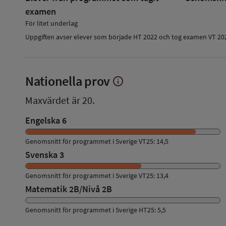
examen
För litet underlag
Uppgiften avser elever som började HT 2022 och tog examen VT 20
Nationella prov
info
Visa
mer
Maxvärdet är 20.
om
Nationella
Engelska 6
prov
Genomsnitt för programmet i Sverige VT25: 14,5
Svenska 3
Genomsnitt för programmet i Sverige VT25: 13,4
Matematik 2B/Nivå 2B
Genomsnitt för programmet i Sverige HT25: 5,5