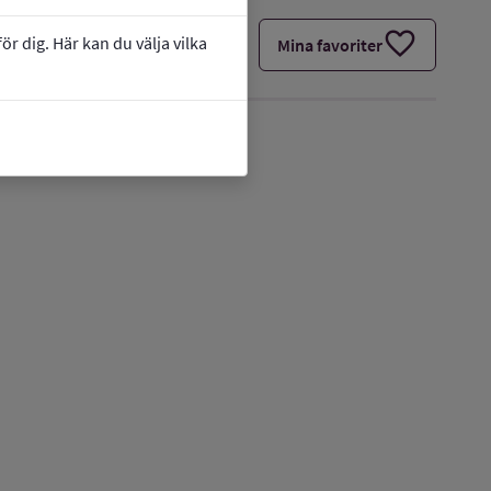
favorite
r dig. Här kan du välja vilka
Mina favoriter