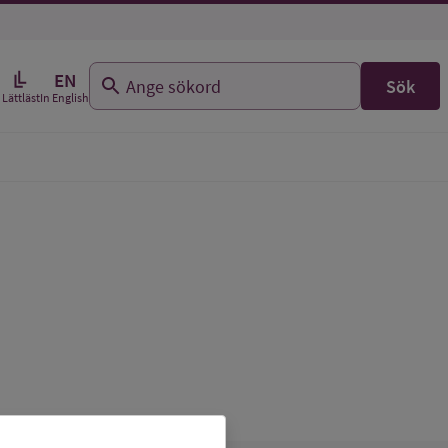
EN
Sök
In English
Lättläst