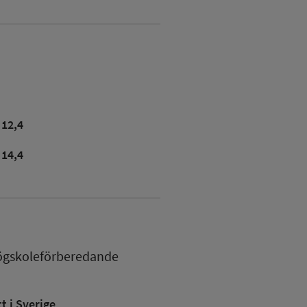
12,4
14,4
ögskoleförberedande
 i Sverige