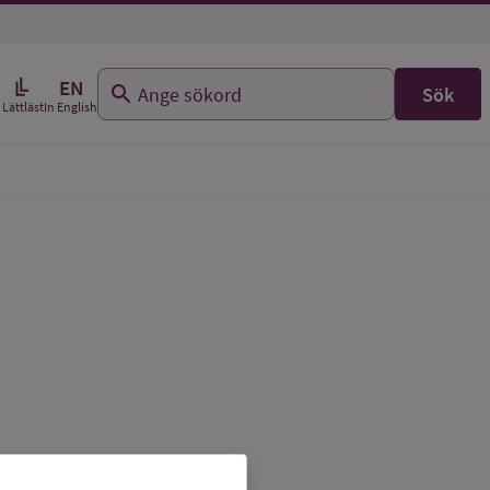
EN
Sök
In English
Lättläst