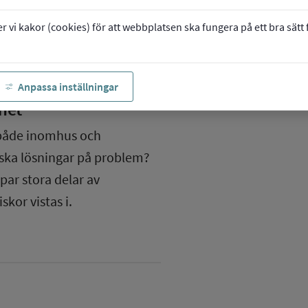
vi kakor (cookies) för att webbplatsen ska fungera på ett bra sätt fö
Anpassa inställningar
met
 både inomhus och
tiska lösningar på problem?
ar stora delar av
kor vistas i.