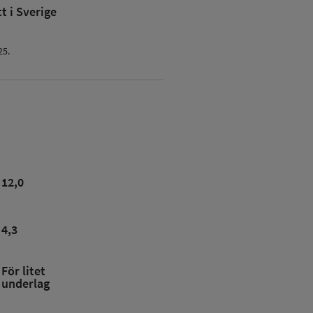
 i Sverige
25.
12,0
4,3
För litet
underlag