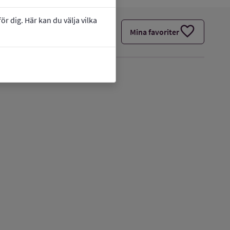
r dig. Här kan du välja vilka
favorite
Mina favoriter