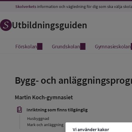
Skolverkets
information och vägledning för dig som ska välja skol
Utbildningsguiden
Förskolan
Grundskolan
Gymnasieskolan
Spara
som
Bygg- och anläggningspro
favorit
Martin Koch-gymnasiet
book_5
Inriktning som finns tillgänglig
Husbyggnad
Mark och anläggning
Vi använder kakor