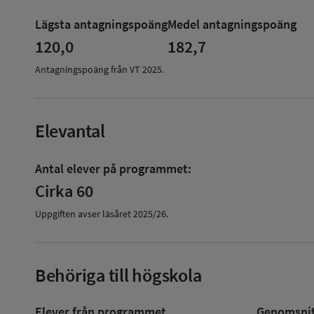
om
Lägsta antagningspoäng
Medel antagningspoäng
Antagningspoäng
120,0
182,7
Antagningspoäng från VT
2025
.
Elevantal
Antal elever på programmet:
Cirka 60
Uppgiften avser läsåret
2025/26
.
Behöriga till högskola
Elever från programmet
Genomsnitt