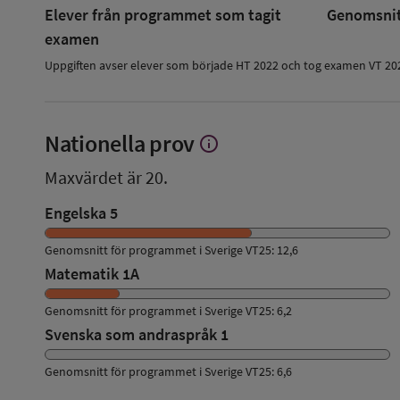
Elever från programmet som tagit
Genomsnitt
examen
Uppgiften avser elever som började HT 2022 och tog examen VT 20
Nationella prov
info
Visa
mer
Maxvärdet är 20.
om
Nationella
Engelska 5
prov
Genomsnitt för programmet i Sverige VT25: 12,6
Matematik 1A
Genomsnitt för programmet i Sverige VT25: 6,2
Svenska som andraspråk 1
Genomsnitt för programmet i Sverige VT25: 6,6