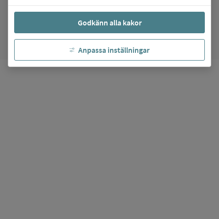
arrow_forward
Gå till
Martin Koch-gymnasiet
favorite
Godkänn alla kakor
Mina favoriter
Anpassa inställningar