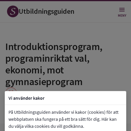
Utbildningsguiden
MENY
Spara
som
Introduktionsprogram,
favorit
programinriktat val,
ekonomi, mot
gymnasieprogram
favorite
Vi använder kakor
Martin Koch-gymnasiet
På Utbildningsguiden använder vi kakor (cookies) för att
webbplatsen ska fungera på ett bra sätt för dig. Här kan
du välja vilka cookies du vill godkänna.