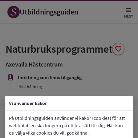
Utbildningsguiden
MENY
Spara
som
Naturbruksprogrammet
favorite
favorit
Axevalla Hästcentrum
book_5
Inriktning som finns tillgänglig
Hästhållning
Vi använder kakor
arrow_forward
Gå till
Axevalla Hästcentrum
favorite
På Utbildningsguiden använder vi kakor (cookies) för att
Mina favoriter
webbplatsen ska fungera på ett bra sätt för dig. Här kan
du välja vilka cookies du vill godkänna.