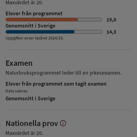
Maxvärdet är 20.
Elever från programmet
15,0
Genomsnitt i Sverige
14,3
Uppgiften avser läsåret
2024/25
.
Examen
Naturbruksprogrammet
leder till en
yrkesexamen.
Elever från programmet som tagit examen
Data saknas
Genomsnitt i Sverige
Nationella prov
info
Visa
mer
Maxvärdet är 20.
om