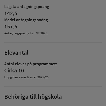
om
Lägsta antagningspoäng
Antagningspoäng
142,5
Medel antagningspoäng
157,5
Antagningspoäng från VT
2025
.
Elevantal
Antal elever på programmet:
Cirka 10
Uppgiften avser läsåret
2025/26
.
Behöriga till högskola