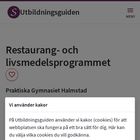
Utbildningsguiden
MENY
Spara
som
Restaurang- och
favorit
livsmedelsprogrammet
favorite
Praktiska Gymnasiet Halmstad
book_5
Inriktning som finns tillgänglig
Vi använder kakor
Kök och servering
På Utbildningsguiden använder vi kakor (cookies) för att
co_present
Programmet finns också som
webbplatsen ska fungera på ett bra sätt för dig. Här kan
du välja vilka cookies du vill godkänna.
Lärlingsutbildning