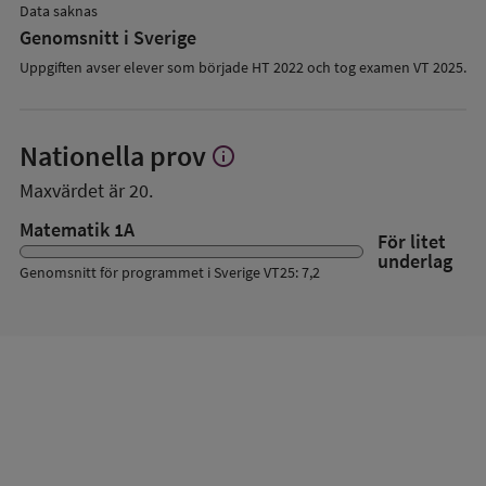
Data saknas
Genomsnitt i Sverige
Uppgiften avser elever som började HT 2022 och tog examen VT 2025.
Nationella prov
info
Visa
mer
Maxvärdet är 20.
om
Nationella
Matematik 1A
För litet
prov
underlag
Genomsnitt för programmet i Sverige VT25: 7,2