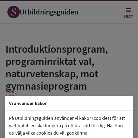
Utbildningsguiden
MENY
Spara
som
Introduktionsprogram,
favorit
programinriktat val,
naturvetenskap, mot
gymnasieprogram
favorite
Vi använder kakor
Malmö Neptunigymnasium
På Utbildningsguiden använder vi kakor (cookies) för att
webbplatsen ska fungera på ett bra sätt för dig. Här kan
du välja vilka cookies du vill godkänna.