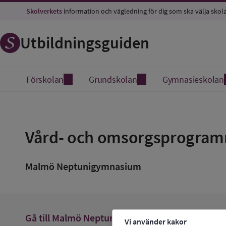
Skolverkets
information och vägledning för dig som ska välja skol
Utbildningsguiden
Förskolan
Grundskolan
Gymnasieskolan
Spara
som
Vård- och omsorgsprogramm
favorit
Malmö Neptunigymnasium
arrow_forward
Gå till
Malmö Neptunigymnasium
Vi använder kakor