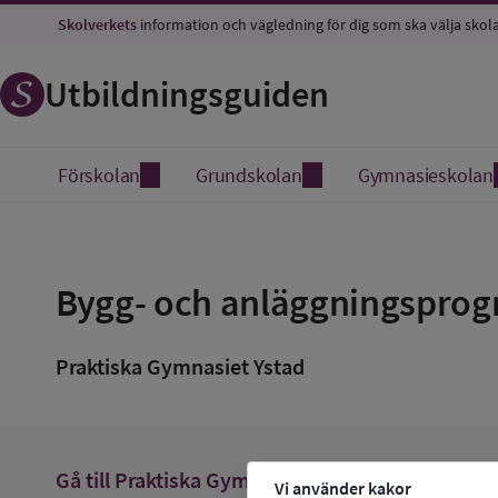
Skolverkets
information och vägledning för dig som ska välja skol
Utbildningsguiden
Förskolan
Grundskolan
Gymnasieskolan
Spara
som
Bygg- och anläggningsprogr
favorit
Praktiska Gymnasiet Ystad
arrow_forward
Gå till
Praktiska Gymnasiet Ystad
Vi använder kakor