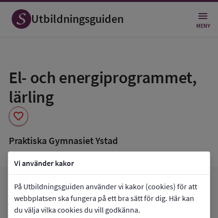
Utbildningsguiden
MENY
Spara
som
El- och energiprogrammet,
favorit
lärling
favorite
Praktiska Gymnasiet Ystad
Vi använder kakor
arrow_forward
Gå till
Praktiska Gymnasiet Ystad
På Utbildningsguiden använder vi kakor (cookies) för att
favorite
webbplatsen ska fungera på ett bra sätt för dig. Här kan
Mina favoriter
du välja vilka cookies du vill godkänna.