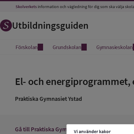
Skolverkets
information och vägledning för dig som ska välja skol
Utbildningsguiden
Förskolan
Grundskolan
Gymnasieskolan
Spara
som
El- och energiprogrammet, e
favorit
Praktiska Gymnasiet Ystad
arrow_forward
Gå till
Praktiska Gymnasiet Ystad
Vi använder kakor