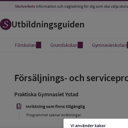
Skolverkets
information och vägledning för dig som ska välja skol
Utbildningsguiden
Förskolan
Grundskolan
Gymnasieskolan
Spara
som
Försäljnings- och service
favorit
Praktiska Gymnasiet Ystad
book_5
Inriktning som finns tillgänglig
Programmet saknar inriktningar.
Vi använder kakor