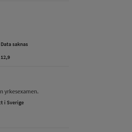
Data saknas
12,9
en
yrkesexamen.
 i Sverige