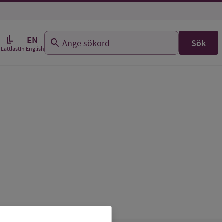
EN
Sök
In English
Lättläst