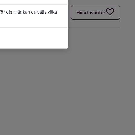
favorite
r dig. Här kan du välja vilka
Mina favoriter