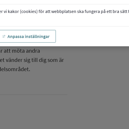
vi kakor (cookies) för att webbplatsen ska fungera på ett bra sätt fö
Anpassa inställningar
ammet
ar att möta andra
 vänder sig till dig som är
ndelsområdet.