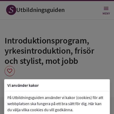
Utbildningsguiden
MENY
Spara
som
Introduktionsprogram,
favorit
yrkesintroduktion, frisör
och stylist, mot jobb
favorite
Praktiska Gymnasiet Ystad
Vi använder kakor
På Utbildningsguiden använder vi kakor (cookies) för att
webbplatsen ska fungera på ett bra sätt för dig. Här kan
arrow_forward
Gå till
Praktiska Gymnasiet Ystad
du välja vilka cookies du vill godkänna.