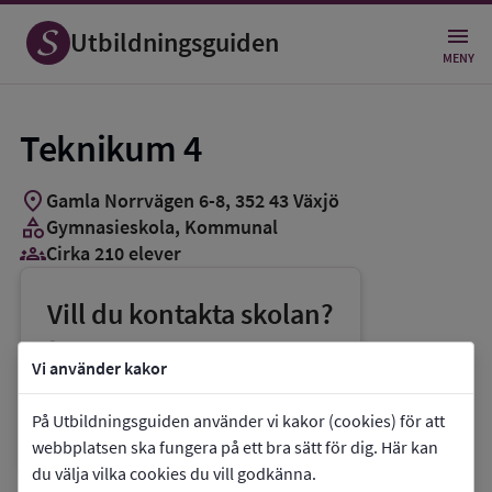
Utbildningsguiden
MENY
Teknikum 4
location_on
Gamla Norrvägen 6-8
,
352
43
Växjö
category
Gymnasieskola
, Kommunal
groups_3
Cirka 210 elever
Vill du kontakta skolan?
phone
Telefon:
0470-41900
Vi använder kakor
mail
E-post:
teknikum@vaxjo.se
På Utbildningsguiden använder vi kakor (cookies) för att
link
Webbplats:
Teknikum 4
webbplatsen ska fungera på ett bra sätt för dig. Här kan
du välja vilka cookies du vill godkänna.