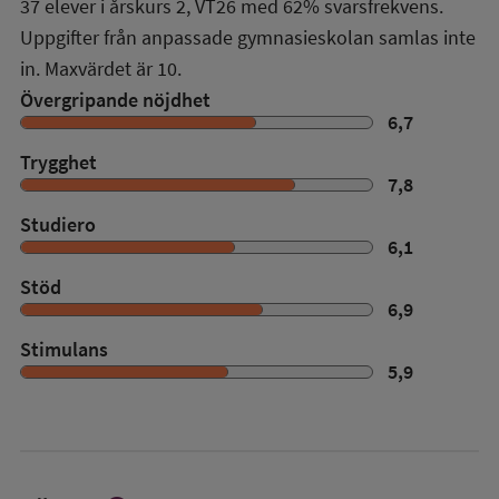
37
elever i
årskurs 2
,
VT26
med
62%
svarsfrekvens.
Uppgifter från anpassade gymnasieskolan samlas inte
in. Maxvärdet är 10.
Övergripande nöjdhet
6,7
Trygghet
7,8
Studiero
6,1
Stöd
6,9
Stimulans
5,9