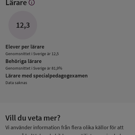
Lärare
info
Visa
mer
om
Lärare
12,3
Elever per lärare
Genomsnittet i Sverige är 12,5
Behöriga lärare
Genomsnittet i Sverige är 81,9%
Lärare med specialpedagog­examen
Data saknas
Vill du veta mer?
Vi använder information från flera olika källor för att