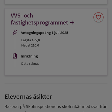
VVS- och
Spara
favorite
som
fastighetsprogrammet
arrow_forward
favorit
stars_2
Antagningspoäng 1 juli 2025
Lägsta
185,0
Medel
210,0
book_5
Inriktning
Data saknas
Elevernas åsikter
Baserat på Skolinspektionens skolenkät med svar från