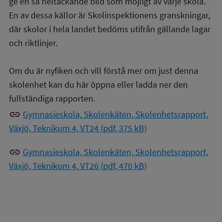
ge en så heltäckande bild som möjligt av varje skola.
En av dessa källor är Skolinspektionens granskningar,
där skolor i hela landet bedöms utifrån gällande lagar
och riktlinjer.
Om du är nyfiken och vill förstå mer om just denna
skolenhet kan du här öppna eller ladda ner den
fullständiga rapporten.
link
Gymnasieskola, Skolenkäten, Skolenhetsrapport,
Växjö, Teknikum 4, VT24 (pdf, 375 kB)
link
Gymnasieskola, Skolenkäten, Skolenhetsrapport,
Växjö, Teknikum 4, VT26 (pdf, 470 kB)