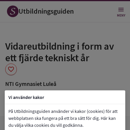
Utbildningsguiden
MENY
Spara
som
Vidareutbildning i form av
favorit
ett fjärde tekniskt år
favorite
NTI Gymnasiet Luleå
book_5
Inriktning som finns tillgänglig
Vi använder kakor
Data saknas
På Utbildningsguiden använder vi kakor (cookies) för att
webbplatsen ska fungera på ett bra sätt för dig. Här kan
du välja vilka cookies du vill godkänna.
arrow_forward
Gå till
NTI Gymnasiet Luleå