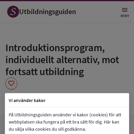
Utbildningsguiden
MENY
Spara
som
Introduktionsprogram,
favorit
individuellt alternativ, mot
fortsatt utbildning
favorite
Nacka Gymnasium
Vi använder kakor
På Utbildningsguiden använder vi kakor (cookies) för att
webbplatsen ska fungera på ett bra sätt för dig. Här kan
favorite
arrow_forward
Gå till
Nacka Gymnasium
Mina favoriter
du välja vilka cookies du vill godkänna.