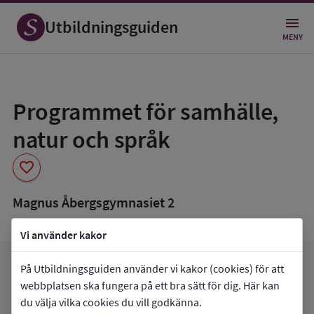
Utbildningsguiden
MENY
Spara
som
Programmet för samhälle,
favorit
natur och språk
favorite
Magnus Åbergsgymnasiet 2
Vi använder kakor
arrow_forward
Gå till
Magnus Åbergsgymnasiet 2
På Utbildningsguiden använder vi kakor (cookies) för att
favorite
webbplatsen ska fungera på ett bra sätt för dig. Här kan
Mina favoriter
du välja vilka cookies du vill godkänna.