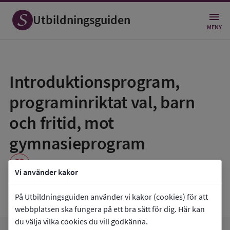
Utbildningsguiden
MENY
Spara
som
Introduktionsprogram,
favorit
programinriktat val, barn
och fritid, mot
gymnasieprogram
favorite
Vi använder kakor
Sandagymnasiet RO 4
På Utbildningsguiden använder vi kakor (cookies) för att
webbplatsen ska fungera på ett bra sätt för dig. Här kan
du välja vilka cookies du vill godkänna.