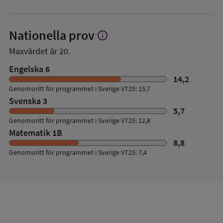
Nationella prov
info
Visa
mer
Maxvärdet är 20.
om
Nationella
Engelska 6
prov
14,2
Genomsnitt för programmet i Sverige VT25: 15,7
Svenska 3
5,7
Genomsnitt för programmet i Sverige VT25: 12,8
Matematik 1B
8,8
Genomsnitt för programmet i Sverige VT25: 7,4