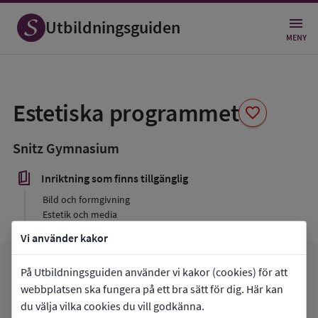
Utbildningsguiden
MENY
Spara
som
Estetiska programmet
favorite
favorit
Snitz Gymnasium
book_5
Inriktning som finns tillgänglig
Bild och formgivning
Estetik och media
Vi använder kakor
favorite
På Utbildningsguiden använder vi kakor (cookies) för att
arrow_forward
Gå till
Snitz Gymnasium
Mina favoriter
webbplatsen ska fungera på ett bra sätt för dig. Här kan
du välja vilka cookies du vill godkänna.