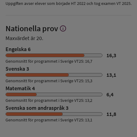
Uppgiften avser elever som började HT 2022 och tog examen VT 2025.
Nationella prov
info
Visa
mer
Maxvärdet är 20.
om
Nationella
Engelska 6
prov
16,3
Genomsnitt för programmet i Sverige VT25: 16,7
Svenska 3
13,1
Genomsnitt för programmet i Sverige VT25: 15,3
Matematik 4
6,4
Genomsnitt för programmet i Sverige VT25: 13,2
Svenska som andraspråk 3
11,8
Genomsnitt för programmet i Sverige VT25: 13,1