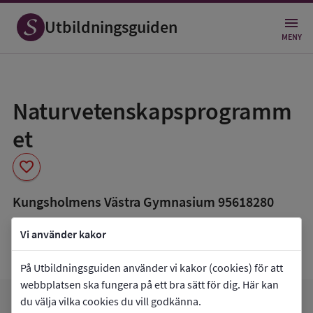
Utbildningsguiden
MENY
Spara
som
Naturvetenskapsprogramm
favorit
et
favorite
Kungsholmens Västra Gymnasium 95618280
book_5
Inriktning som finns tillgänglig
Vi använder kakor
Naturvetenskap
På Utbildningsguiden använder vi kakor (cookies) för att
webbplatsen ska fungera på ett bra sätt för dig. Här kan
Gå till
Kungsholmens Västra Gymnasium
du välja vilka cookies du vill godkänna.
arrow_forward