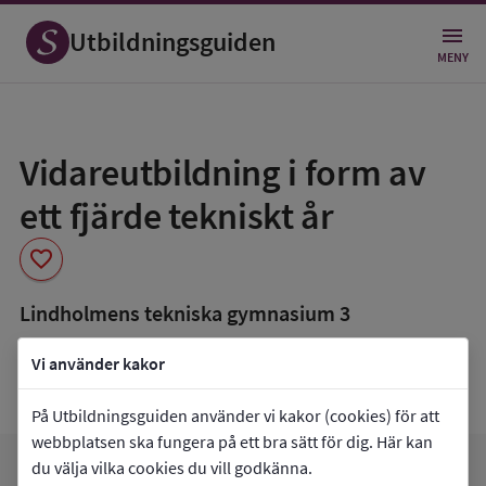
Utbildningsguiden
MENY
Spara
som
Vidareutbildning i form av
favorit
ett fjärde tekniskt år
favorite
Lindholmens tekniska gymnasium 3
book_5
Inriktning som finns tillgänglig
Vi använder kakor
Produktionsteknik
På Utbildningsguiden använder vi kakor (cookies) för att
webbplatsen ska fungera på ett bra sätt för dig. Här kan
du välja vilka cookies du vill godkänna.
arrow_forward
Gå till
Lindholmens tekniska gymnasium 3