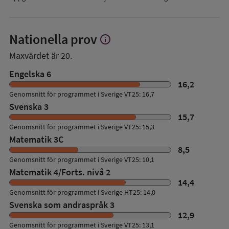
Nationella prov
info
Visa
mer
Maxvärdet är 20.
om
Nationella
Engelska 6
prov
16,2
Genomsnitt för programmet i Sverige VT25: 16,7
Svenska 3
15,7
Genomsnitt för programmet i Sverige VT25: 15,3
Matematik 3C
8,5
Genomsnitt för programmet i Sverige VT25: 10,1
Matematik 4/Forts. nivå 2
14,4
Genomsnitt för programmet i Sverige HT25: 14,0
Svenska som andraspråk 3
12,9
Genomsnitt för programmet i Sverige VT25: 13,1