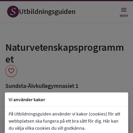
Utbildningsguiden
MENY
Spara
som
Naturvetenskapsprogramm
favorit
et
favorite
Sundsta-Älvkullegymnasiet 1
book_5
Inriktning som finns tillgänglig
Vi använder kakor
Data saknas
På Utbildningsguiden använder vi kakor (cookies) för att
webbplatsen ska fungera på ett bra sätt för dig. Här kan
du välja vilka cookies du vill godkänna.
arrow_forward
Gå till
Sundsta-Älvkullegymnasiet 1