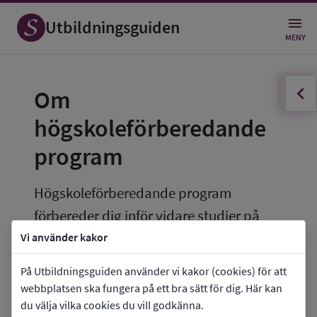
Utbildningsguiden
MENY
innehållsförteckningen
Öppna
Om 
högskoleförberedande 
program
Högskoleförberedande program 
förbereder dig inför vidare studier på 
högskola eller universitet.
Vi använder kakor
Högskoleförberedande examen
På Utbildningsguiden använder vi kakor (cookies) för att
webbplatsen ska fungera på ett bra sätt för dig. Här kan
Ett högskoleförberedande program leder fram 
du välja vilka cookies du vill godkänna.
till en högskoleförberedande examen. För att 