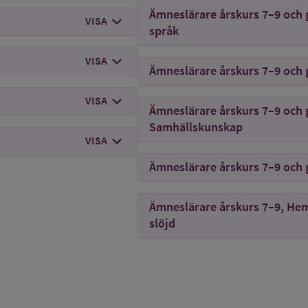
Ämneslärare årskurs 7–9 och
chevron_right
mer om
Röntgensjuksköterska
VISA
språk
chevron_right
mer om
Sjukhusfysiker
VISA
Ämneslärare årskurs 7–9 och
chevron_right
mer om
Sjuksköterska
VISA
Ämneslärare årskurs 7–9 och
Samhällskunskap
chevron_right
mer om
Sjöingenjör
VISA
Ämneslärare årskurs 7–9 och
Ämneslärare årskurs 7–9, H
slöjd