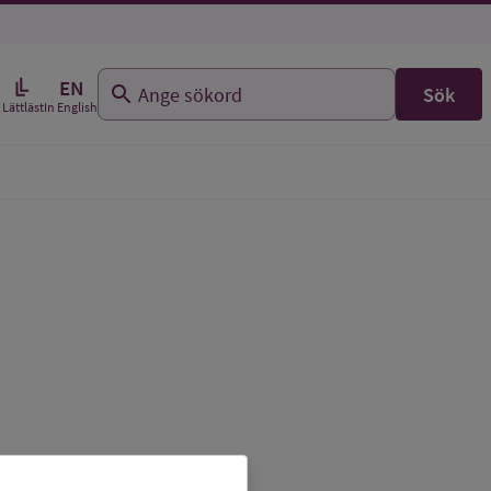
EN
Sök
In English
Lättläst