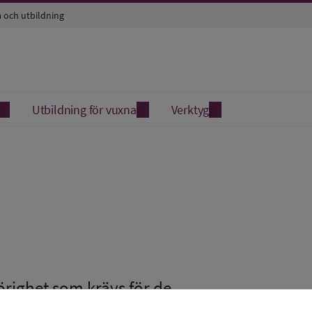
a och utbildning
Utbildning för vuxna
Verktyg
hörighet som krävs för de