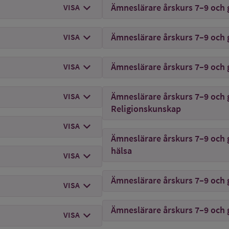
chevron_right
mer om
Landskapsingenjör
Ämneslärare årskurs 7–9 och 
VISA
chevron_right
mer om
Lantmästare
Ämneslärare årskurs 7–9 och 
VISA
chevron_right
mer om
Logoped
Ämneslärare årskurs 7–9 och 
VISA
chevron_right
mer om
Läkare
Ämneslärare årskurs 7–9 och 
VISA
Religionskunskap
chevron_right
mer om
Optiker
VISA
Ämneslärare årskurs 7–9 och 
hälsa
chevron_right
mer om
Ortopedingenjör
VISA
Ämneslärare årskurs 7–9 och
chevron_right
mer om
Psykolog
VISA
Ämneslärare årskurs 7–9 och
chevron_right
mer om
Receptarie
VISA