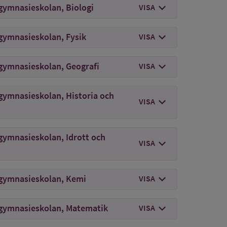
chevron_right
mer om
Ämneslärare 
gymnasieskolan, Biologi
VISA
chevron_right
mer om
Ämneslärare 
gymnasieskolan, Fysik
VISA
chevron_right
mer om
Ämneslärare 
gymnasieskolan, Geografi
VISA
gymnasieskolan, Historia och
chevron_right
mer om
Ämneslärare 
VISA
gymnasieskolan, Idrott och
chevron_right
mer om
Ämneslärare 
VISA
chevron_right
mer om
Ämneslärare
 gymnasieskolan, Kemi
VISA
chevron_right
mer om
Ämneslärare
 gymnasieskolan, Matematik
VISA