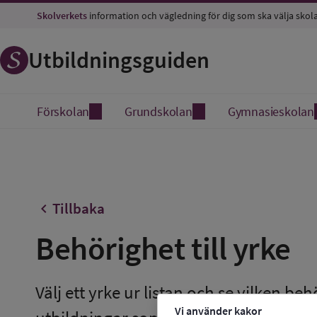
Skolverkets
information och vägledning för dig som ska välja skol
Utbildningsguiden
Förskolan
Grundskolan
Gymnasieskolan
chevron_left
Tillbaka
Behörighet till yrke
Välj ett yrke ur listan och se vilken be
Vi använder kakor