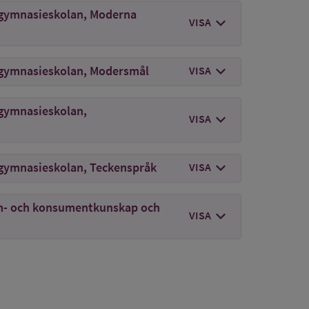
 gymnasieskolan, Moderna
chevron_right
mer om
Ämneslärare
VISA
chevron_right
mer om
Ämneslärare
 gymnasieskolan, Modersmål
VISA
 gymnasieskolan,
chevron_right
mer om
Ämneslärare
VISA
chevron_right
mer om
Ämneslärare
 gymnasieskolan, Teckenspråk
VISA
em- och konsumentkunskap och
chevron_right
mer om
Ämneslärare
VISA