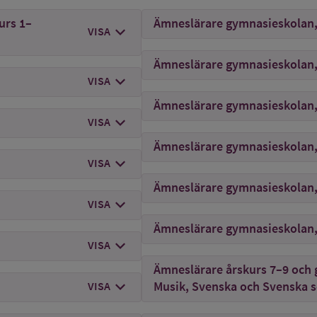
urs 1–
Ämneslärare gymnasieskolan
chevron_right
mer om
Grundlärare förskoleklass och gru
VISA
Ämneslärare gymnasieskolan,
chevron_right
mer om
Hippolog
VISA
Ämneslärare gymnasieskolan,
chevron_right
mer om
Hortonom
VISA
Ämneslärare gymnasieskolan
chevron_right
mer om
Högskoleingenjör
VISA
Ämneslärare gymnasieskolan,
chevron_right
mer om
Jurist
VISA
Ämneslärare gymnasieskolan,
chevron_right
mer om
Jägmästare
VISA
Ämneslärare årskurs 7–9 och 
chevron_right
mer om
Landskapsarkitekt
Musik, Svenska och Svenska 
VISA