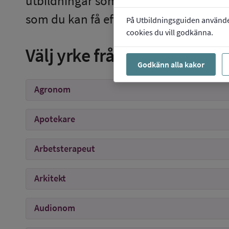
utbildningar som kan leda till det yrke
som du kan få efter en yrkesexamen vid
På Utbildningsguiden använder 
cookies du vill godkänna.
Välj yrke från listan
Godkänn alla kakor
Agronom
Apotekare
Arbetsterapeut
Arkitekt
Audionom