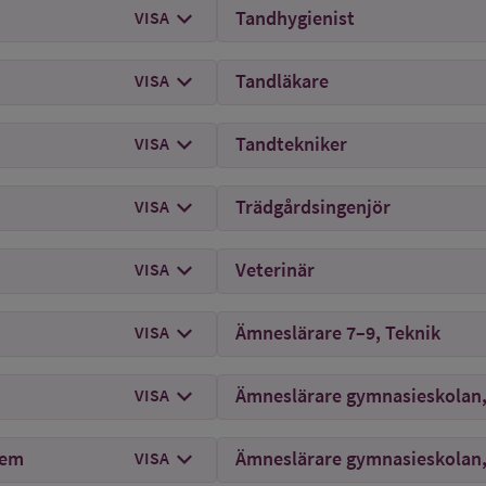
chevron_right
mer om
Biomedicinsk analytiker
Tandhygienist
VISA
chevron_right
mer om
Brandingenjör
Tandläkare
VISA
chevron_right
mer om
Civilekonom
Tandtekniker
VISA
chevron_right
mer om
Civilingenjör
Trädgårdsingenjör
VISA
chevron_right
mer om
Dietist
Veterinär
VISA
chevron_right
mer om
Djursjukskötare
Ämneslärare 7–9, Teknik
VISA
chevron_right
mer om
Fysioterapeut
Ämneslärare gymnasieskolan,
VISA
chevron_right
mer om
Förskollärare och grundlärare, inri
hem
Ämneslärare gymnasieskolan, 
VISA