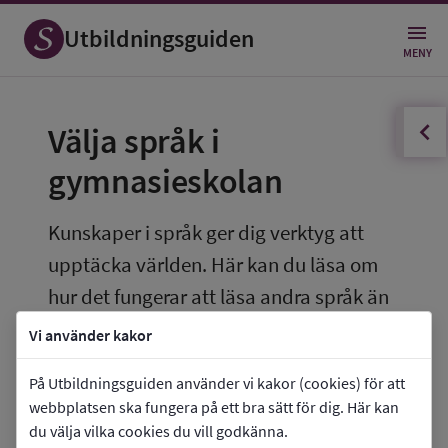
Utbildningsguiden
MENY
innehållsförteckningen
Öppna
Välja språk i 
gymnasieskolan
Kunskaper i språk ger dig verktyg att 
upptäcka världen. Här kan du läsa om 
hur det fungerar att läsa andra språk än 
svenska i gymnasieskolan och vad du 
Vi använder kakor
kan tänka på när du väljer språk.
På Utbildningsguiden använder vi kakor (cookies) för att
webbplatsen ska fungera på ett bra sätt för dig. Här kan
Vilka språk kan jag välja mellan 
du välja vilka cookies du vill godkänna.