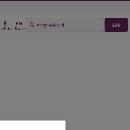
EN
Sök
In English
Lättläst