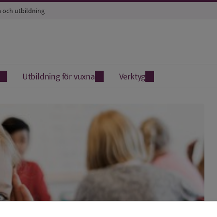
a och utbildning
Utbildning för vuxna
Verktyg