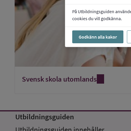
På Utbildningsguiden använder 
cookies du vill godkänna.
Godkänn alla kakor
Svensk skola utomlands
Utbildningsguiden
Utbildningsguiden innehåller