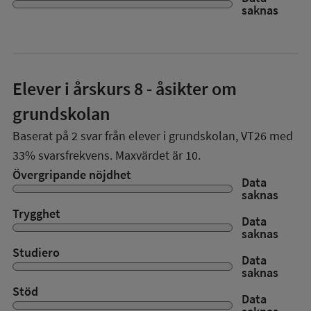
saknas
Elever i
årskurs 8
- åsikter om
grundskolan
Baserat på
2
svar från elever i grundskolan,
VT26
med
33%
svarsfrekvens. Maxvärdet är 10.
Övergripande nöjdhet
Data
saknas
Trygghet
Data
saknas
Studiero
Data
saknas
Stöd
Data