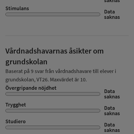
saknas
Stimulans
Data
saknas
Vårdnadshavarnas åsikter om
grundskolan
Baserat på
9
svar från vårdnadshavare till elever i
grundskolan,
VT26
. Maxvärdet är 10.
Övergripande nöjdhet
Data
saknas
Trygghet
Data
saknas
Studiero
Data
saknas