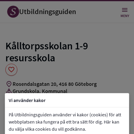
Spara
som
Utbildningsguiden
favorit
MENY
Kålltorpsskolan 1-9
resursskola
favorite
location_on
Rosendalsgatan 20
,
416
80
Göteborg
category
Grundskola
, Kommunal
book_5
Resursskola
Vi använder kakor
Vill du kontakta skolan?
På Utbildningsguiden använder vi kakor (cookies) för att
webbplatsen ska fungera på ett bra sätt för dig. Här kan
phone
Telefon:
031-3663402
du välja vilka cookies du vill godkänna.