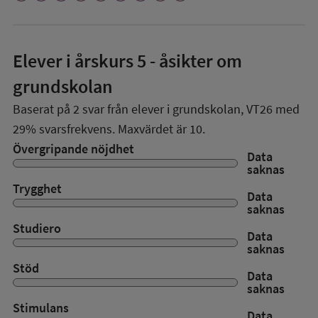
Elever i
årskurs 5
- åsikter om
grundskolan
Baserat på
2
svar från elever i grundskolan,
VT26
med
29%
svarsfrekvens. Maxvärdet är 10.
Övergripande nöjdhet
Data
saknas
Trygghet
Data
saknas
Studiero
Data
saknas
Stöd
Data
saknas
Stimulans
Data