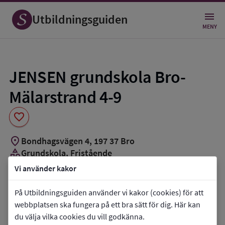
Spara
som
Utbildningsguiden
favorit
MENY
JENSEN grundskola Bro-
Mälarstrand 4-9
favorite
location_on
Bondhagsvägen 4
,
197
37
Bro
category
Grundskola
, Fristående
Vi använder kakor
Vill du kontakta skolan?
På Utbildningsguiden använder vi kakor (cookies) för att
phone
Telefon:
073-7733267
webbplatsen ska fungera på ett bra sätt för dig. Här kan
mail
E-post:
du välja vilka cookies du vill godkänna.