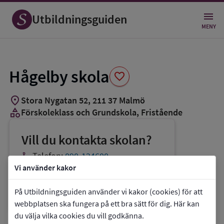
Spara
som
Utbildningsguiden
favorit
MENY
Hågelby skola
favorite
location_on
Stora Nygatan 52
,
211
37
Malmö
category
Förskoleklass och Grundskola
, Fristående
Vill du kontakta skolan?
phone
Telefon:
090-124600
Vi använder kakor
mail
E-post:
myndigheter@edukatus.se
link
Webbplats:
Hågelby skola
På Utbildningsguiden använder vi kakor (cookies) för att
webbplatsen ska fungera på ett bra sätt för dig. Här kan
du välja vilka cookies du vill godkänna.