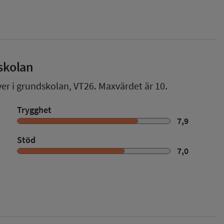
skolan
ver i grundskolan,
VT26
. Maxvärdet är 10.
Trygghet
7,9
Stöd
7,0