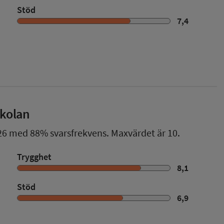
Stöd
7,4
skolan
26
med
88%
svarsfrekvens. Maxvärdet är 10.
Trygghet
8,1
Stöd
6,9