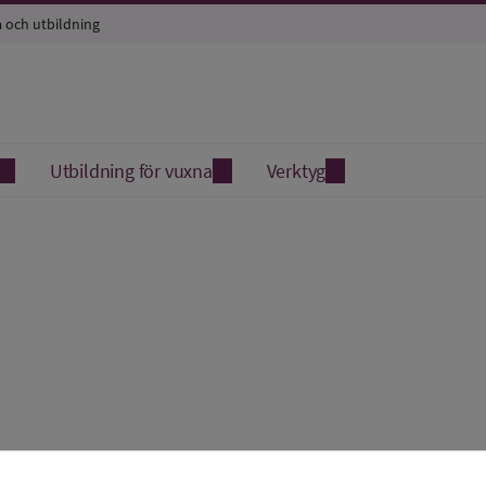
a och utbildning
Utbildning för vuxna
Verktyg