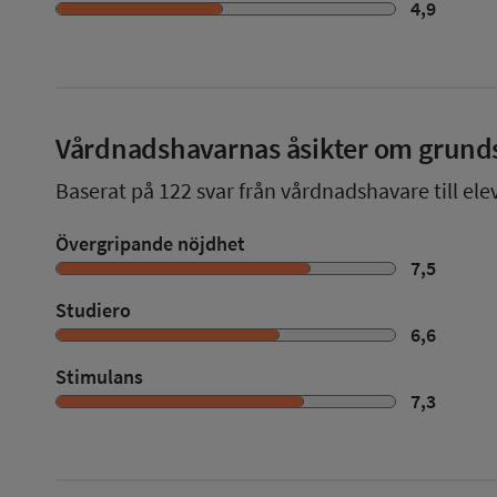
4,9
Vårdnadshavarnas åsikter om grund
Baserat på
122
svar från vårdnadshavare till ele
Övergripande nöjdhet
7,5
Studiero
6,6
Stimulans
7,3