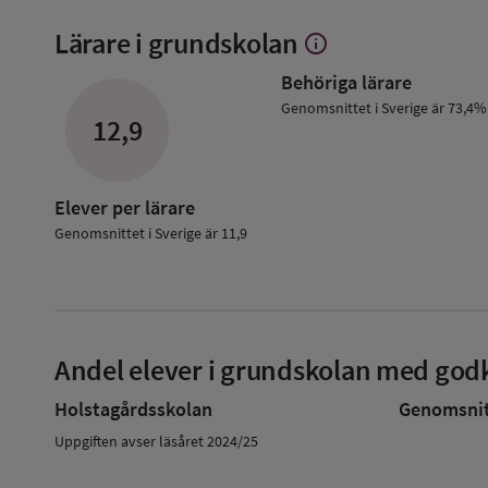
Lärare i grundskolan
info
Visa
mer
Behöriga lärare
om
Lärare
Genomsnittet i Sverige är 73,4%
12,9
i
grundskolan
Elever per lärare
Genomsnittet i Sverige är 11,9
Andel elever i grundskolan med godk
Holstagårdsskolan
Genomsnitt
Uppgiften avser läsåret 2024/25