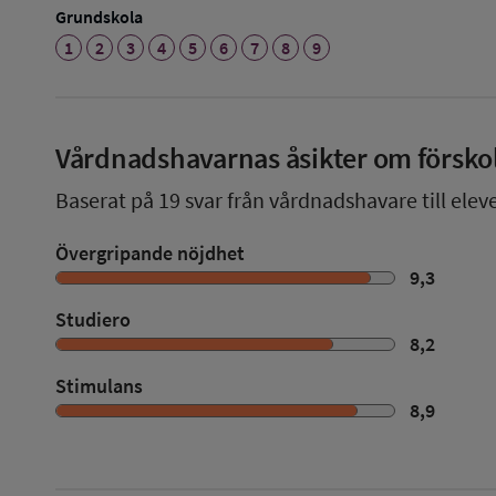
Grundskola
1
2
3
4
5
6
7
8
9
Vårdnadshavarnas åsikter om försko
Baserat på
19
svar från vårdnadshavare till eleve
Övergripande nöjdhet
9,3
Studiero
8,2
Stimulans
8,9