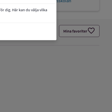
link
Webbplats:
Holstagårdsskolan
r dig. Här kan du välja vilka
favorite
Mina favoriter