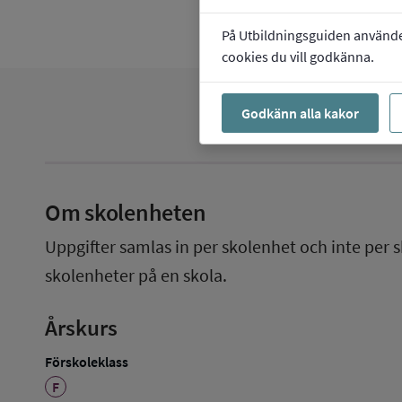
På Utbildningsguiden använder 
cookies du vill godkänna.
Godkänn alla kakor
Om skolenheten
Uppgifter samlas in per skolenhet och inte per s
skolenheter på en skola.
Årskurs
Förskoleklass
F