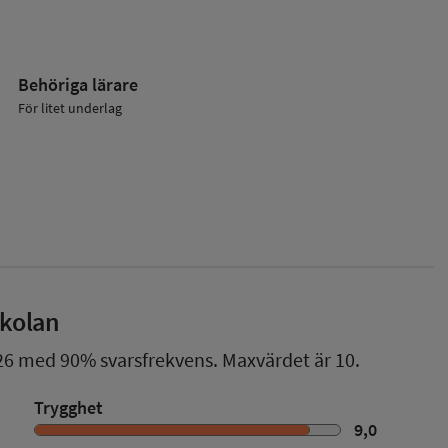
Behöriga lärare
För litet underlag
skolan
26
med
90%
svarsfrekvens. Maxvärdet är 10.
Trygghet
9,0