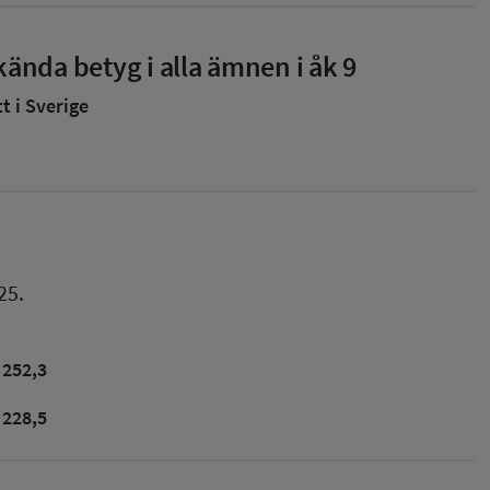
ända betyg i alla ämnen i åk 9
 i Sverige
25.
252,3
228,5