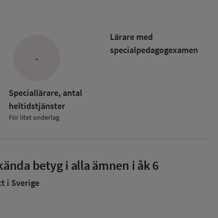
Lärare med
specialpedagog­examen
-
Speciallärare, antal
heltidstjänster
För litet underlag
ända betyg i alla ämnen i åk 6
 i Sverige