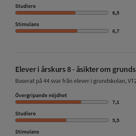
Studiero
6,5
Stimulans
6,7
Elever i
årskurs 8
- åsikter om grund
Baserat på
44
svar från elever i grundskolan,
VT
Övergripande nöjdhet
7,1
Studiero
5,5
Stimulans