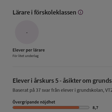
Lärare i förskoleklassen
info
Visa
mer
om
Lärare
i
-
förskoleklassen
Elever per lärare
För litet underlag
Elever i
årskurs 5
- åsikter om grund
Baserat på
37
svar från elever i grundskolan,
VT
Övergripande nöjdhet
8,7