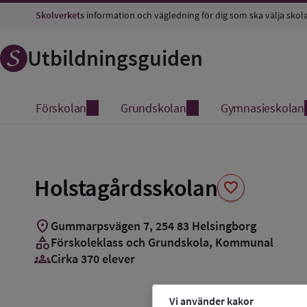
Spara
Skolverkets
information och vägledning för dig som ska välja skol
som
favorit
Utbildningsguiden
Förskolan
Grundskolan
Gymnasieskolan
Holstagårdsskolan
favorite
location_on
Gummarpsvägen 7
,
254
83
Helsingborg
category
Förskoleklass och Grundskola
, Kommunal
groups_3
Cirka 370 elever
Vi använder kakor