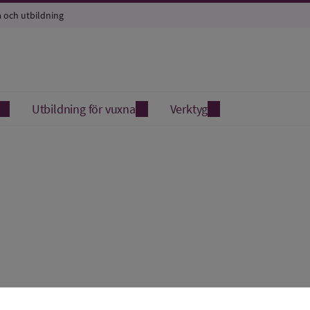
a och utbildning
Utbildning för vuxna
Verktyg