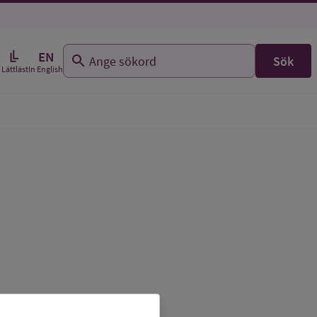
EN
Sök
In English
Lättläst