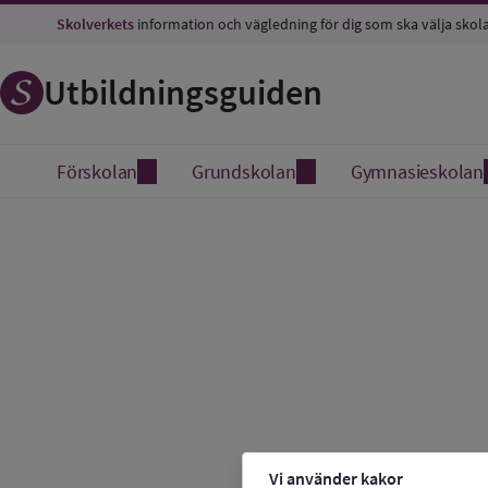
Skolverkets
information och vägledning för dig som ska välja skol
Utbildningsguiden
Förskolan
Grundskolan
Gymnasieskolan
Vi använder kakor