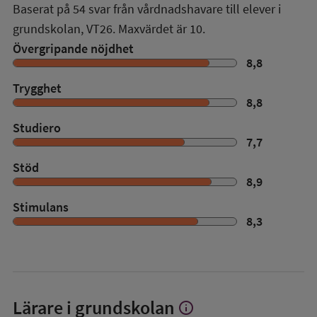
Baserat på
54
svar från vårdnadshavare till elever i
grundskolan,
VT26
. Maxvärdet är 10.
Övergripande nöjdhet
8,8
Trygghet
8,8
Studiero
7,7
Stöd
8,9
Stimulans
8,3
Lärare i grundskolan
info
Visa