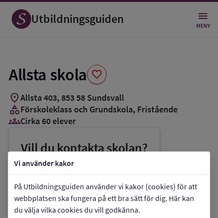
Spara
som
Utbildningsguiden
favorit
MENY
Allsta skola
favorite
location_on
Allsta 403
,
853
58
Sundsvall
category
Förskoleklass och Grundskola
, Fristående
groups_3
Cirka 60 elever
Vill du kontakta skolan?
phone
Telefon:
076-0224014
Vi använder kakor
mail
E-post:
info@allstaskola.se
På Utbildningsguiden använder vi kakor (cookies) för att
link
Webbplats:
Allsta skola
webbplatsen ska fungera på ett bra sätt för dig. Här kan
du välja vilka cookies du vill godkänna.