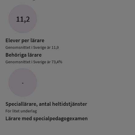
mer
om
Lärare
11,2
i
grundskolan
Elever per lärare
Genomsnittet i Sverige är 11,9
Behöriga lärare
Genomsnittet i Sverige är 73,4%
-
Speciallärare, antal heltidstjänster
För litet underlag
Lärare med specialpedagog­examen