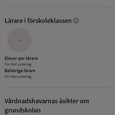
Lärare i förskoleklassen
info
Visa
mer
om
Lärare
-
i
förskoleklassen
Elever per lärare
För litet underlag
Behöriga lärare
För litet underlag
Vårdnadshavarnas åsikter om
grundskolan