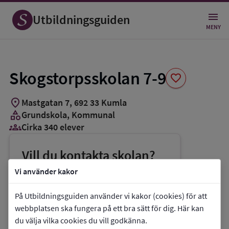
Spara
som
Utbildningsguiden
favorit
MENY
Skogstorpsskolan 7-9
favorite
location_on
Mastgatan 7
,
692
33
Kumla
category
Grundskola
, Kommunal
groups_3
Cirka 340 elever
Vill du kontakta skolan?
phone
Telefon:
019-588000
Vi använder kakor
mail
E-post:
livslangtlarande@kumla.se
På Utbildningsguiden använder vi kakor (cookies) för att
link
Webbplats:
Skogstorpsskolan 7-9
webbplatsen ska fungera på ett bra sätt för dig. Här kan
du välja vilka cookies du vill godkänna.