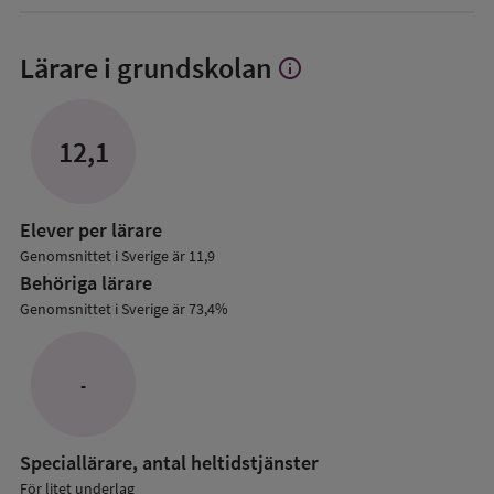
Lärare i grundskolan
info
Visa
mer
om
Lärare
12,1
i
grundskolan
Elever per lärare
Genomsnittet i Sverige är 11,9
Behöriga lärare
Genomsnittet i Sverige är 73,4%
-
Speciallärare, antal heltidstjänster
För litet underlag