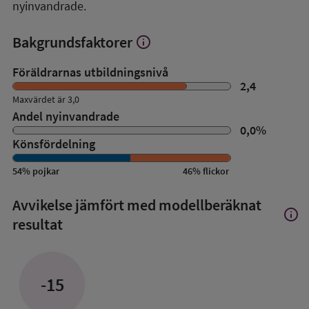
nyinvandrade.
Bakgrundsfaktorer
info
Visa
mer
om
Föräldrarnas utbildningsnivå
Bakgrundsfaktorer
2,4
Maxvärdet är 3,0
Andel nyinvandrade
0,0
%
Könsfördelning
54
%
pojkar
46
%
flickor
Avvikelse jämfört med modellberäknat
info
Visa
resultat
mer
om
Avvik
jämfö
-15
med
mode