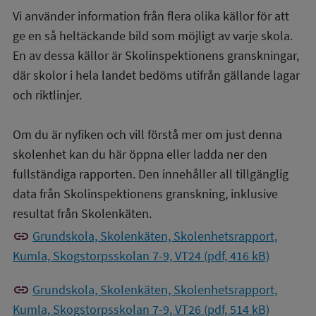
Vi använder information från flera olika källor för att
ge en så heltäckande bild som möjligt av varje skola.
En av dessa källor är Skolinspektionens granskningar,
där skolor i hela landet bedöms utifrån gällande lagar
och riktlinjer.
Om du är nyfiken och vill förstå mer om just denna
skolenhet kan du här öppna eller ladda ner den
fullständiga rapporten. Den innehåller all tillgänglig
data från Skolinspektionens granskning, inklusive
resultat från Skolenkäten.
link
Grundskola, Skolenkäten, Skolenhetsrapport,
Kumla, Skogstorpsskolan 7-9, VT24 (pdf, 416 kB)
link
Grundskola, Skolenkäten, Skolenhetsrapport,
Kumla, Skogstorpsskolan 7-9, VT26 (pdf, 514 kB)