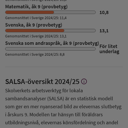
Matematik, åk 9 (provbetyg)
10,8
Genomsnittet i Sverige 2024/25: 11,4
Svenska, åk 9 (provbetyg)
13,1
Genomsnittet i Sverige 2024/25: 13,1
Svenska som andraspråk, åk 9 (provbetyg)
För litet
underlag
Genomsnittet i Sverige 2024/25: 8,8
SALSA-översikt
2024/25
info
Visa
mer
Skolverkets arbetsverktyg för lokala
om
sambandsanalyser (SALSA) är en statistisk modell
SALSA-
översikt
som ger en mer nyanserad bild av elevernas slutbetyg
i årskurs 9. Modellen tar hänsyn till föräldrars
utbildningsnivå, elevernas könsfördelning och andel