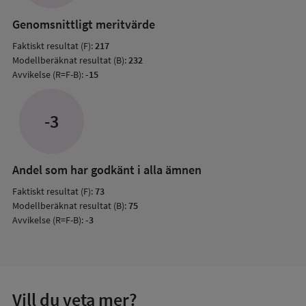
resul
Genomsnittligt meritvärde
Faktiskt resultat (F):
217
Modellberäknat resultat (B):
232
Avvikelse (R=F-B):
-15
-3
Andel som har godkänt i alla ämnen
Faktiskt resultat (F):
73
Modellberäknat resultat (B):
75
Avvikelse (R=F-B):
-3
Vill du veta mer?