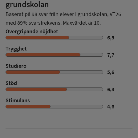
grundskolan
Baserat på
98
svar från elever i grundskolan,
VT26
med
89%
svarsfrekvens. Maxvärdet är 10.
Övergripande nöjdhet
6,5
Trygghet
7,7
Studiero
5,6
Stöd
6,3
Stimulans
4,6