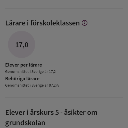
Lärare i förskoleklassen
info
Visa
mer
om
Lärare
17,0
i
förskoleklassen
Elever per lärare
Genomsnittet i Sverige är 17,2
Behöriga lärare
Genomsnittet i Sverige är 87,2%
Elever i
årskurs 5
- åsikter om
grundskolan