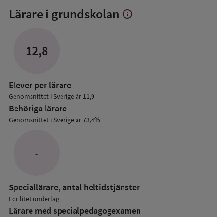
Lärare i grundskolan
info
Visa
mer
om
Lärare
12,8
i
grundskolan
Elever per lärare
Genomsnittet i Sverige är 11,9
Behöriga lärare
Genomsnittet i Sverige är 73,4%
-
Speciallärare, antal heltidstjänster
För litet underlag
Lärare med specialpedagog­examen