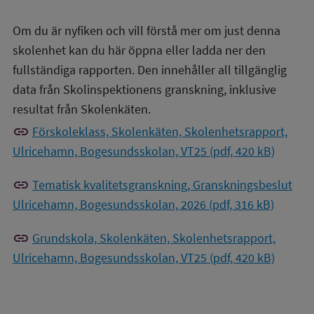
Om du är nyfiken och vill förstå mer om just denna
skolenhet kan du här öppna eller ladda ner den
fullständiga rapporten. Den innehåller all tillgänglig
data från Skolinspektionens granskning, inklusive
resultat från Skolenkäten.
link
Förskoleklass, Skolenkäten, Skolenhetsrapport,
Ulricehamn, Bogesundsskolan, VT25 (pdf, 420 kB)
link
Tematisk kvalitetsgranskning, Granskningsbeslut
Ulricehamn, Bogesundsskolan, 2026 (pdf, 316 kB)
link
Grundskola, Skolenkäten, Skolenhetsrapport,
Ulricehamn, Bogesundsskolan, VT25 (pdf, 420 kB)