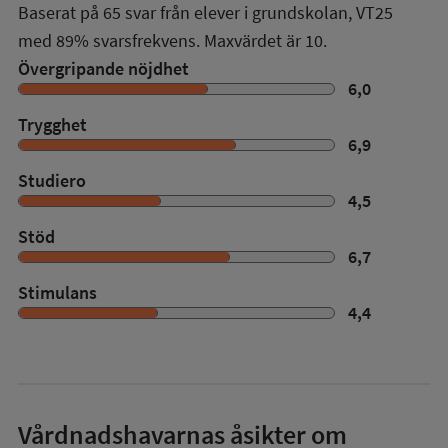
Baserat på
65
svar från elever i grundskolan,
VT25
med
89%
svarsfrekvens. Maxvärdet är 10.
Övergripande nöjdhet
6,0
Trygghet
6,9
Studiero
4,5
Stöd
6,7
Stimulans
4,4
Vårdnadshavarnas åsikter om