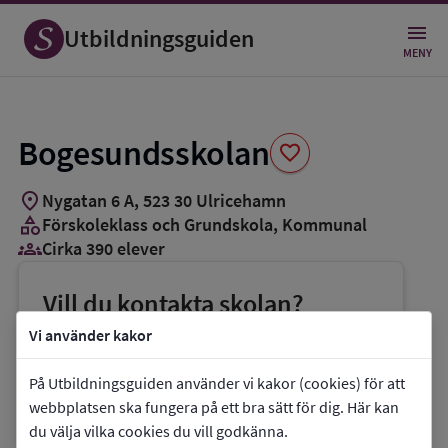
Spara
som
Utbildningsguiden
favorit
MENY
Bogesundsskolan
favorite
location_on
Nygatan 6 A
,
523
30
Ulricehamn
category
Förskoleklass och Grundskola
, Kommunal
groups_3
Cirka 390 elever
Vill du kontakta skolan?
phone
Telefon:
0321-595335
Vi använder kakor
mail
E-post:
bogesundsskolan@ulricehamn.se
På Utbildningsguiden använder vi kakor (cookies) för att
link
Webbplats:
Bogesundsskolan
webbplatsen ska fungera på ett bra sätt för dig. Här kan
du välja vilka cookies du vill godkänna.