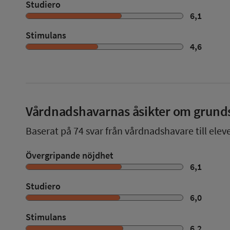
Studiero
6,1
Stimulans
4,6
Vårdnadshavarnas åsikter om grund
Baserat på
74
svar från vårdnadshavare till elev
Övergripande nöjdhet
6,1
Studiero
6,0
Stimulans
6,2