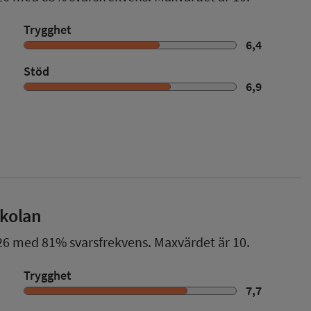
Trygghet
6,4
Stöd
6,9
skolan
26
med
81%
svarsfrekvens. Maxvärdet är 10.
Trygghet
7,7