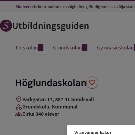
Spara
Skolverkets
information och vägledning för dig som ska välja skol
som
favorit
Utbildningsguiden
Förskolan
Grundskolan
Gymnasieskolan
Höglundaskolan
favorite
location_on
Parkgatan 17
,
857
41
Sundsvall
category
Grundskola
, Kommunal
groups_3
Cirka 340 elever
Vi använder kakor