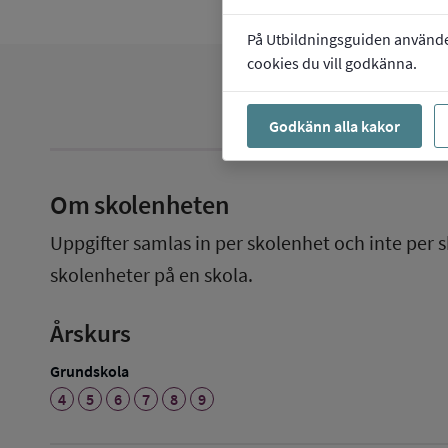
På Utbildningsguiden använder 
cookies du vill godkänna.
Godkänn alla kakor
Om skolenheten
Uppgifter samlas in per skolenhet och inte per s
skolenheter på en skola.
Årskurs
Grundskola
4
5
6
7
8
9