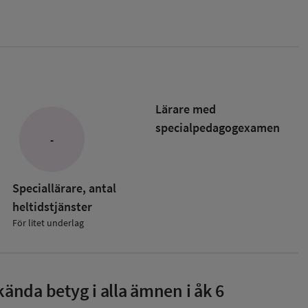
Lärare med
specialpedagog­examen
-
Speciallärare, antal
heltidstjänster
För litet underlag
ända betyg i alla ämnen i åk 6