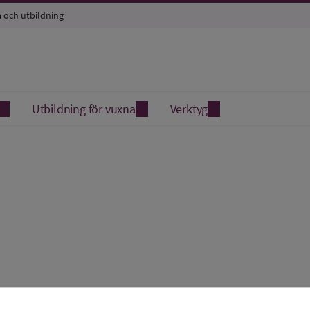
a och utbildning
Utbildning för vuxna
Verktyg