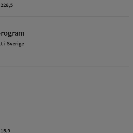
228,5
sprogram
 i Sverige
15,9