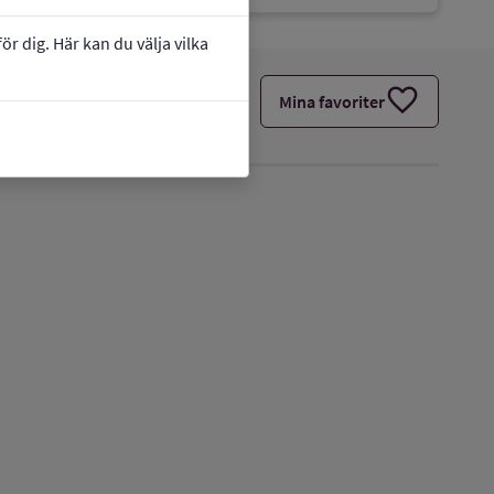
r dig. Här kan du välja vilka
favorite
Mina favoriter