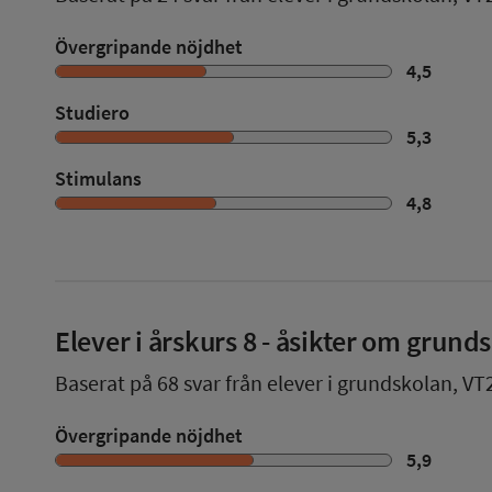
Övergripande nöjdhet
4,5
Studiero
5,3
Stimulans
4,8
Elever i
årskurs 8
- åsikter om grund
Baserat på
68
svar från elever i grundskolan,
VT
Övergripande nöjdhet
5,9