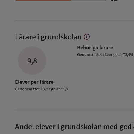
Lärare i grundskolan
info
Visa
mer
Behöriga lärare
om
Lärare
Genomsnittet i Sverige är 73,4%
9,8
i
grundskolan
Elever per lärare
Genomsnittet i Sverige är 11,9
Andel elever i grundskolan med godk