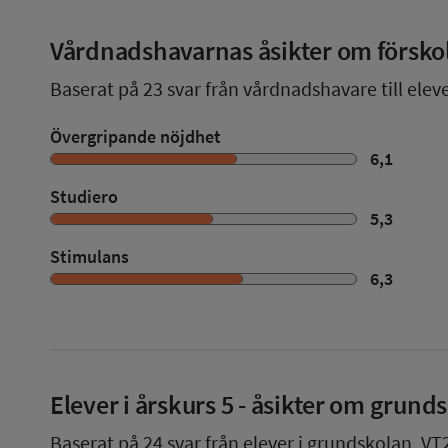
Vårdnadshavarnas åsikter om försko
Baserat på
23
svar från vårdnadshavare till eleve
Övergripande nöjdhet
6,1
Studiero
5,3
Stimulans
6,3
Elever i
årskurs 5
- åsikter om grund
Baserat på
24
svar från elever i grundskolan,
VT