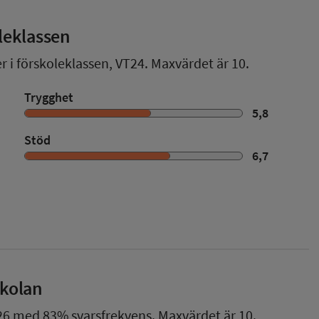
leklassen
r i förskoleklassen,
VT24
. Maxvärdet är 10.
Trygghet
5,8
Stöd
6,7
skolan
26
med
83%
svarsfrekvens. Maxvärdet är 10.