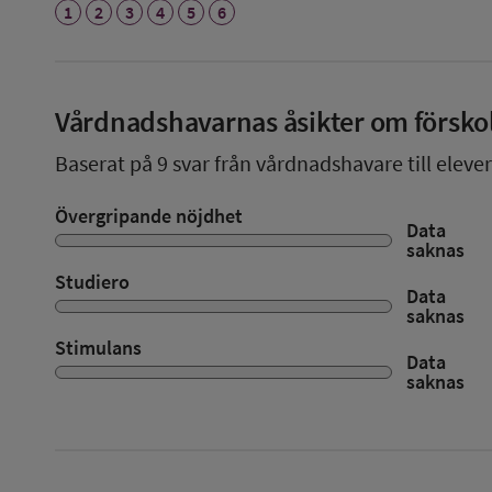
1
2
3
4
5
6
Vårdnadshavarnas åsikter om försko
Baserat på
9
svar från vårdnadshavare till elever
Övergripande nöjdhet
Data
saknas
Studiero
Data
saknas
Stimulans
Data
saknas