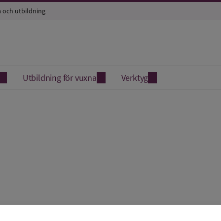
a och utbildning
Utbildning för vuxna
Verktyg