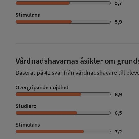
5,7
Stimulans
5,9
Vårdnadshavarnas åsikter om grund
Baserat på
41
svar från vårdnadshavare till elev
Övergripande nöjdhet
6,9
Studiero
6,5
Stimulans
7,2