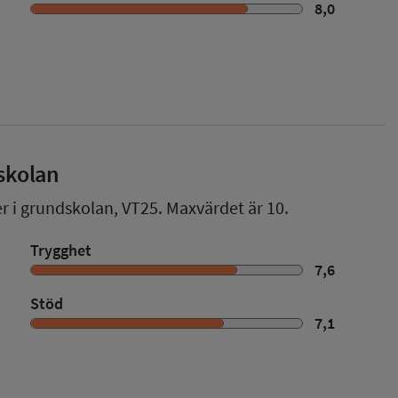
8,0
skolan
er i grundskolan,
VT25
. Maxvärdet är 10.
Trygghet
7,6
Stöd
7,1