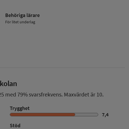
Behöriga lärare
För litet underlag
skolan
25
med
79%
svarsfrekvens. Maxvärdet är 10.
Trygghet
7,4
Stöd