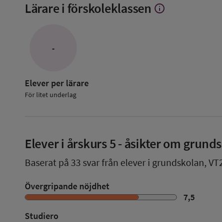
Lärare i förskoleklassen
info
Visa
mer
om
Lärare
i
-
förskoleklassen
Elever per lärare
För litet underlag
Elever i
årskurs 5
- åsikter om grund
Baserat på
33
svar från elever i grundskolan,
VT
Övergripande nöjdhet
7,5
Studiero