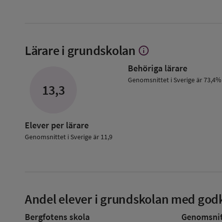
Lärare i grundskolan
info
Visa
mer
Behöriga lärare
om
Lärare
Genomsnittet i Sverige är 73,4%
13,3
i
grundskolan
Elever per lärare
Genomsnittet i Sverige är 11,9
Andel elever i grundskolan med godk
Bergfotens skola
Genomsnitt