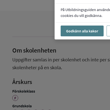
På Utbildningsguiden använder 
cookies du vill godkänna.
Godkänn alla kakor
Om skolenheten
Uppgifter samlas in per skolenhet och inte per s
skolenheter på en skola.
Årskurs
Förskoleklass
F
Grundskola