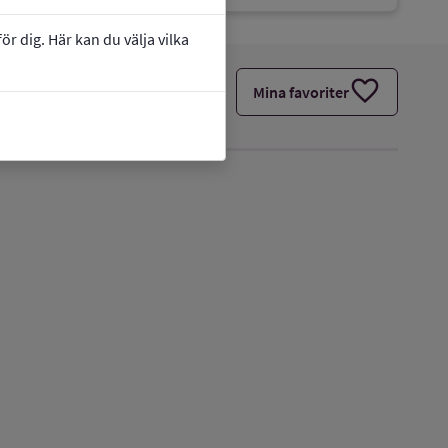
r dig. Här kan du välja vilka
favorite
Mina favoriter