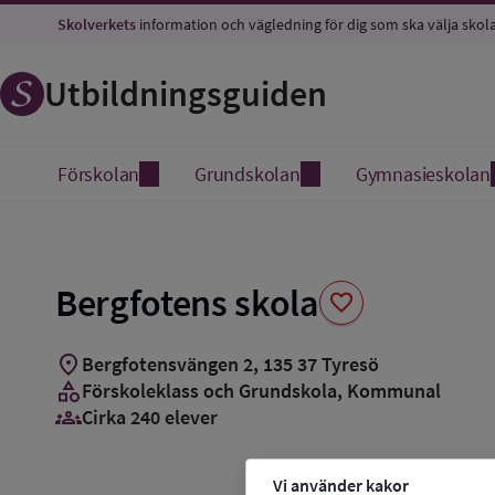
Spara
Skolverkets
information och vägledning för dig som ska välja skol
som
favorit
Utbildningsguiden
Förskolan
Grundskolan
Gymnasieskolan
Bergfotens skola
favorite
location_on
Bergfotensvängen 2
,
135
37
Tyresö
category
Förskoleklass och Grundskola
, Kommunal
groups_3
Cirka 240 elever
Vi använder kakor