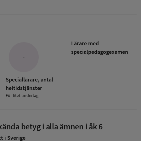
Lärare med
specialpedagog­examen
-
Speciallärare, antal
heltidstjänster
För litet underlag
ända betyg i alla ämnen i åk 6
 i Sverige